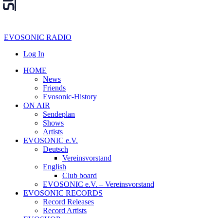
EVOSONIC RADIO
Log In
HOME
News
Friends
Evosonic-History
ON AIR
Sendeplan
Shows
Artists
EVOSONIC e.V.
Deutsch
Vereinsvorstand
English
Club board
EVOSONIC e.V. ‒ Vereinsvorstand
EVOSONIC RECORDS
Record Releases
Record Artists