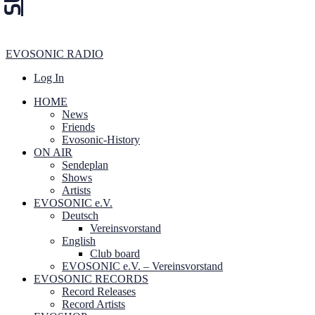
EVOSONIC RADIO
Log In
HOME
News
Friends
Evosonic-History
ON AIR
Sendeplan
Shows
Artists
EVOSONIC e.V.
Deutsch
Vereinsvorstand
English
Club board
EVOSONIC e.V. ‒ Vereinsvorstand
EVOSONIC RECORDS
Record Releases
Record Artists