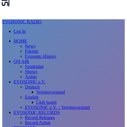
EVOSONIC RADIO
Log In
HOME
News
Friends
Evosonic-History
ON AIR
Sendeplan
Shows
Artists
EVOSONIC e.V.
Deutsch
Vereinsvorstand
English
Club board
EVOSONIC e.V. ‒ Vereinsvorstand
EVOSONIC RECORDS
Record Releases
Record Artists