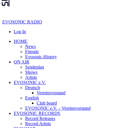
EVOSONIC RADIO
Log In
HOME
News
Friends
Evosonic-History
ON AIR
Sendeplan
Shows
Artists
EVOSONIC e.V.
Deutsch
Vereinsvorstand
English
Club board
EVOSONIC e.V. ‒ Vereinsvorstand
EVOSONIC RECORDS
Record Releases
Record Artists