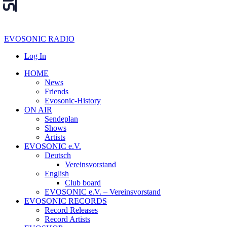
EVOSONIC RADIO
Log In
HOME
News
Friends
Evosonic-History
ON AIR
Sendeplan
Shows
Artists
EVOSONIC e.V.
Deutsch
Vereinsvorstand
English
Club board
EVOSONIC e.V. ‒ Vereinsvorstand
EVOSONIC RECORDS
Record Releases
Record Artists