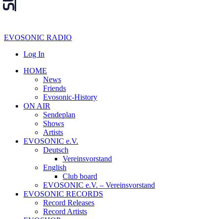
EVOSONIC RADIO
Log In
HOME
News
Friends
Evosonic-History
ON AIR
Sendeplan
Shows
Artists
EVOSONIC e.V.
Deutsch
Vereinsvorstand
English
Club board
EVOSONIC e.V. ‒ Vereinsvorstand
EVOSONIC RECORDS
Record Releases
Record Artists