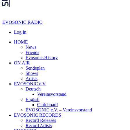
EVOSONIC RADIO
Log In
HOME
News
Friends
Evosonic-History
ON AIR
Sendeplan
Shows
Artists
EVOSONIC e.V.
Deutsch
Vereinsvorstand
English
Club board
EVOSONIC e.V. ‒ Vereinsvorstand
EVOSONIC RECORDS
Record Releases
Record Artists