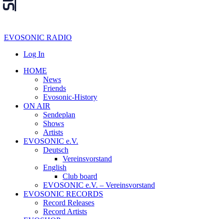
EVOSONIC RADIO
Log In
HOME
News
Friends
Evosonic-History
ON AIR
Sendeplan
Shows
Artists
EVOSONIC e.V.
Deutsch
Vereinsvorstand
English
Club board
EVOSONIC e.V. ‒ Vereinsvorstand
EVOSONIC RECORDS
Record Releases
Record Artists