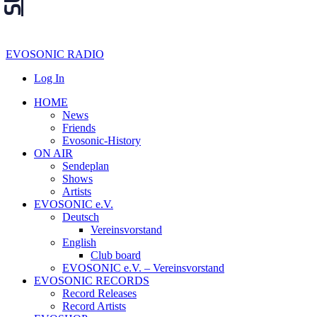
EVOSONIC RADIO
Log In
HOME
News
Friends
Evosonic-History
ON AIR
Sendeplan
Shows
Artists
EVOSONIC e.V.
Deutsch
Vereinsvorstand
English
Club board
EVOSONIC e.V. ‒ Vereinsvorstand
EVOSONIC RECORDS
Record Releases
Record Artists