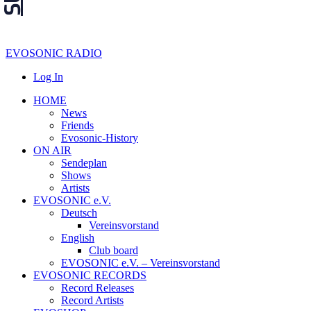
EVOSONIC RADIO
Log In
HOME
News
Friends
Evosonic-History
ON AIR
Sendeplan
Shows
Artists
EVOSONIC e.V.
Deutsch
Vereinsvorstand
English
Club board
EVOSONIC e.V. ‒ Vereinsvorstand
EVOSONIC RECORDS
Record Releases
Record Artists