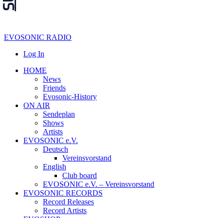
EVOSONIC RADIO
Log In
HOME
News
Friends
Evosonic-History
ON AIR
Sendeplan
Shows
Artists
EVOSONIC e.V.
Deutsch
Vereinsvorstand
English
Club board
EVOSONIC e.V. ‒ Vereinsvorstand
EVOSONIC RECORDS
Record Releases
Record Artists