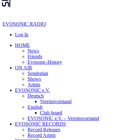
EVOSONIC RADIO
Log In
HOME
News
Friends
Evosonic-History
ON AIR
Sendeplan
Shows
Artists
EVOSONIC e.V.
Deutsch
Vereinsvorstand
English
Club board
EVOSONIC e.V. ‒ Vereinsvorstand
EVOSONIC RECORDS
Record Releases
Record Artists