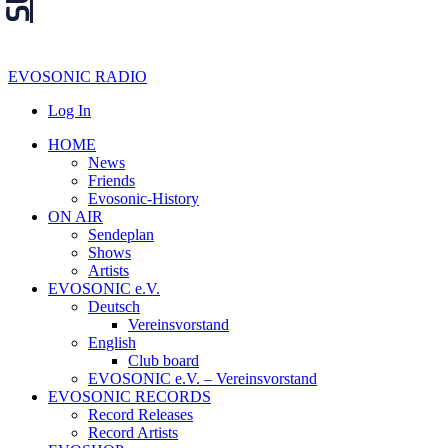
EVOSONIC RADIO
Log In
HOME
News
Friends
Evosonic-History
ON AIR
Sendeplan
Shows
Artists
EVOSONIC e.V.
Deutsch
Vereinsvorstand
English
Club board
EVOSONIC e.V. ‒ Vereinsvorstand
EVOSONIC RECORDS
Record Releases
Record Artists