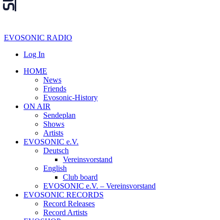
EVOSONIC RADIO
Log In
HOME
News
Friends
Evosonic-History
ON AIR
Sendeplan
Shows
Artists
EVOSONIC e.V.
Deutsch
Vereinsvorstand
English
Club board
EVOSONIC e.V. ‒ Vereinsvorstand
EVOSONIC RECORDS
Record Releases
Record Artists