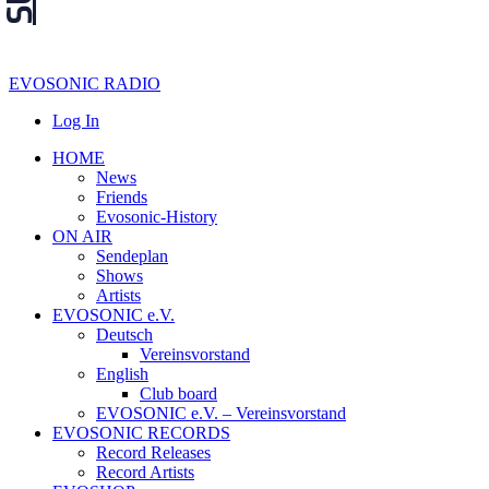
EVOSONIC RADIO
Log In
HOME
News
Friends
Evosonic-History
ON AIR
Sendeplan
Shows
Artists
EVOSONIC e.V.
Deutsch
Vereinsvorstand
English
Club board
EVOSONIC e.V. ‒ Vereinsvorstand
EVOSONIC RECORDS
Record Releases
Record Artists