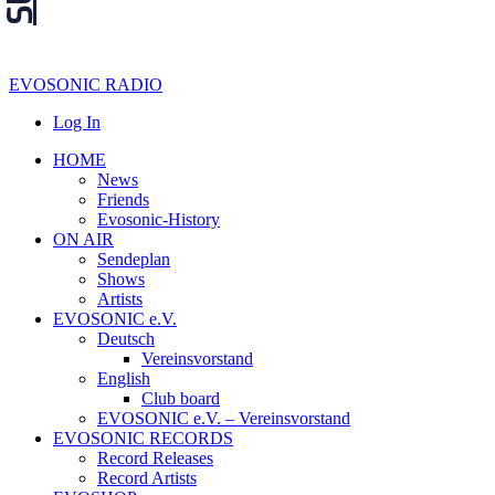
EVOSONIC RADIO
Log In
HOME
News
Friends
Evosonic-History
ON AIR
Sendeplan
Shows
Artists
EVOSONIC e.V.
Deutsch
Vereinsvorstand
English
Club board
EVOSONIC e.V. ‒ Vereinsvorstand
EVOSONIC RECORDS
Record Releases
Record Artists