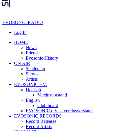
EVOSONIC RADIO
Log In
HOME
News
Friends
Evosonic-History
ON AIR
Sendeplan
Shows
Artists
EVOSONIC e.V.
Deutsch
Vereinsvorstand
English
Club board
EVOSONIC e.V. ‒ Vereinsvorstand
EVOSONIC RECORDS
Record Releases
Record Artists