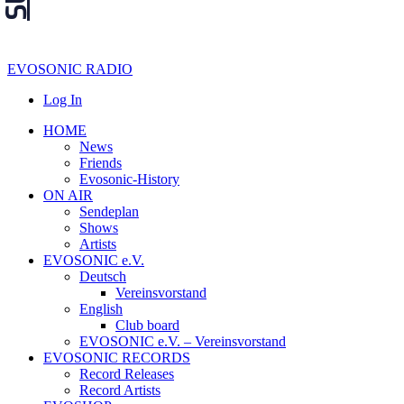
EVOSONIC RADIO
Log In
HOME
News
Friends
Evosonic-History
ON AIR
Sendeplan
Shows
Artists
EVOSONIC e.V.
Deutsch
Vereinsvorstand
English
Club board
EVOSONIC e.V. ‒ Vereinsvorstand
EVOSONIC RECORDS
Record Releases
Record Artists