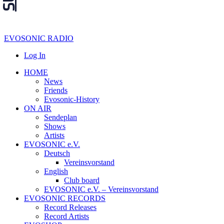
EVOSONIC RADIO
Log In
HOME
News
Friends
Evosonic-History
ON AIR
Sendeplan
Shows
Artists
EVOSONIC e.V.
Deutsch
Vereinsvorstand
English
Club board
EVOSONIC e.V. ‒ Vereinsvorstand
EVOSONIC RECORDS
Record Releases
Record Artists