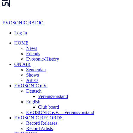
EVOSONIC RADIO
Log In
HOME
News
Friends
Evosonic-History
ON AIR
Sendeplan
Shows
Artists
EVOSONIC e.V.
Deutsch
Vereinsvorstand
English
Club board
EVOSONIC e.V. ‒ Vereinsvorstand
EVOSONIC RECORDS
Record Releases
Record Artists