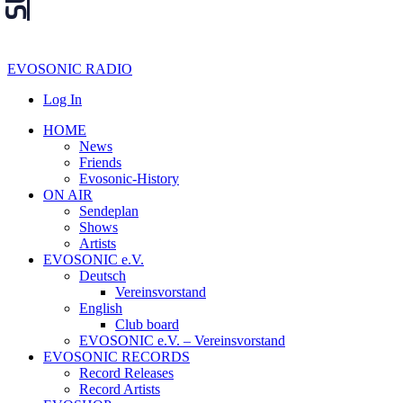
EVOSONIC RADIO
Log In
HOME
News
Friends
Evosonic-History
ON AIR
Sendeplan
Shows
Artists
EVOSONIC e.V.
Deutsch
Vereinsvorstand
English
Club board
EVOSONIC e.V. ‒ Vereinsvorstand
EVOSONIC RECORDS
Record Releases
Record Artists