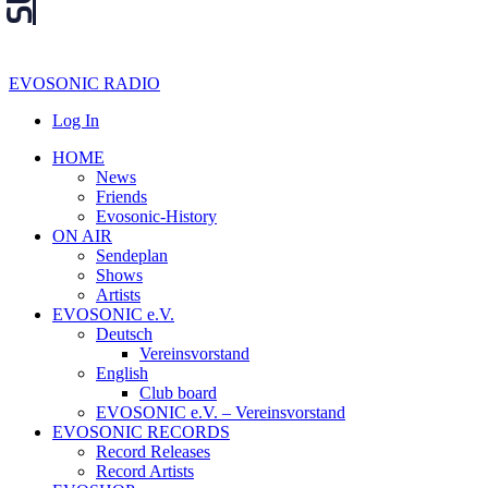
EVOSONIC RADIO
Log In
HOME
News
Friends
Evosonic-History
ON AIR
Sendeplan
Shows
Artists
EVOSONIC e.V.
Deutsch
Vereinsvorstand
English
Club board
EVOSONIC e.V. ‒ Vereinsvorstand
EVOSONIC RECORDS
Record Releases
Record Artists