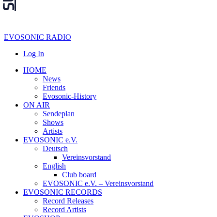
EVOSONIC RADIO
Log In
HOME
News
Friends
Evosonic-History
ON AIR
Sendeplan
Shows
Artists
EVOSONIC e.V.
Deutsch
Vereinsvorstand
English
Club board
EVOSONIC e.V. ‒ Vereinsvorstand
EVOSONIC RECORDS
Record Releases
Record Artists