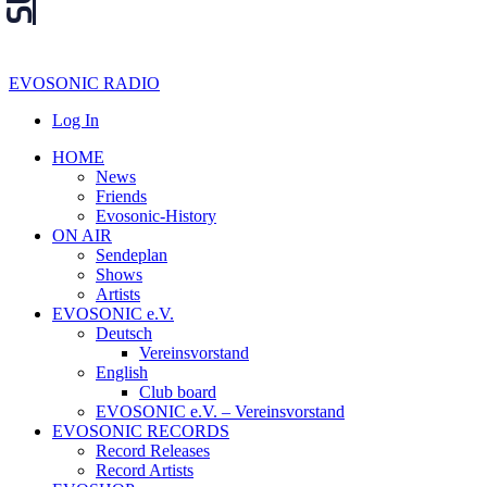
EVOSONIC RADIO
Log In
HOME
News
Friends
Evosonic-History
ON AIR
Sendeplan
Shows
Artists
EVOSONIC e.V.
Deutsch
Vereinsvorstand
English
Club board
EVOSONIC e.V. ‒ Vereinsvorstand
EVOSONIC RECORDS
Record Releases
Record Artists