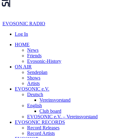
EVOSONIC RADIO
Log In
HOME
News
Friends
Evosonic-History
ON AIR
Sendeplan
Shows
Artists
EVOSONIC e.V.
Deutsch
Vereinsvorstand
English
Club board
EVOSONIC e.V. ‒ Vereinsvorstand
EVOSONIC RECORDS
Record Releases
Record Artists