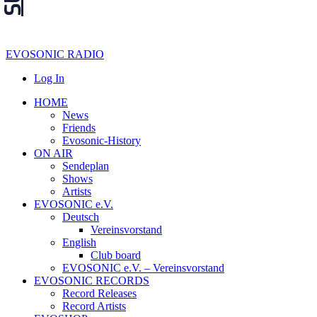
EVOSONIC RADIO
Log In
HOME
News
Friends
Evosonic-History
ON AIR
Sendeplan
Shows
Artists
EVOSONIC e.V.
Deutsch
Vereinsvorstand
English
Club board
EVOSONIC e.V. ‒ Vereinsvorstand
EVOSONIC RECORDS
Record Releases
Record Artists