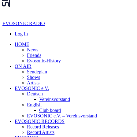
EVOSONIC RADIO
Log In
HOME
News
Friends
Evosonic-History
ON AIR
Sendeplan
Shows
Artists
EVOSONIC e.V.
Deutsch
Vereinsvorstand
English
Club board
EVOSONIC e.V. ‒ Vereinsvorstand
EVOSONIC RECORDS
Record Releases
Record Artists