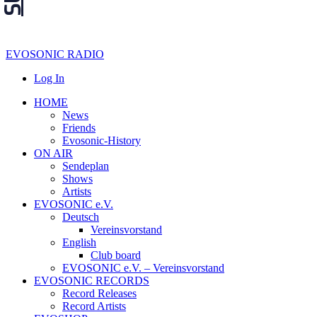
EVOSONIC RADIO
Log In
HOME
News
Friends
Evosonic-History
ON AIR
Sendeplan
Shows
Artists
EVOSONIC e.V.
Deutsch
Vereinsvorstand
English
Club board
EVOSONIC e.V. ‒ Vereinsvorstand
EVOSONIC RECORDS
Record Releases
Record Artists