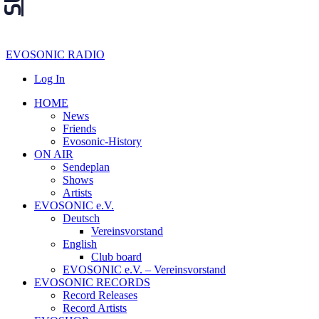
EVOSONIC RADIO
Log In
HOME
News
Friends
Evosonic-History
ON AIR
Sendeplan
Shows
Artists
EVOSONIC e.V.
Deutsch
Vereinsvorstand
English
Club board
EVOSONIC e.V. ‒ Vereinsvorstand
EVOSONIC RECORDS
Record Releases
Record Artists