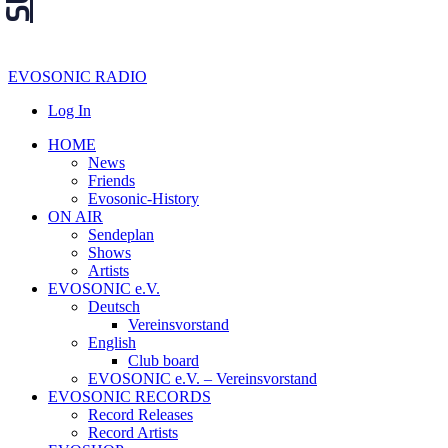
EVOSONIC RADIO
Log In
HOME
News
Friends
Evosonic-History
ON AIR
Sendeplan
Shows
Artists
EVOSONIC e.V.
Deutsch
Vereinsvorstand
English
Club board
EVOSONIC e.V. ‒ Vereinsvorstand
EVOSONIC RECORDS
Record Releases
Record Artists