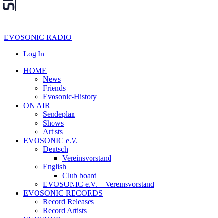
EVOSONIC RADIO
Log In
HOME
News
Friends
Evosonic-History
ON AIR
Sendeplan
Shows
Artists
EVOSONIC e.V.
Deutsch
Vereinsvorstand
English
Club board
EVOSONIC e.V. ‒ Vereinsvorstand
EVOSONIC RECORDS
Record Releases
Record Artists