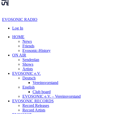
EVOSONIC RADIO
Log In
HOME
News
Friends
Evosonic-History
ON AIR
Sendeplan
Shows
Artists
EVOSONIC e.V.
Deutsch
Vereinsvorstand
English
Club board
EVOSONIC e.V. ‒ Vereinsvorstand
EVOSONIC RECORDS
Record Releases
Record Artists