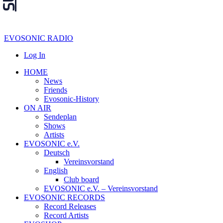
EVOSONIC RADIO
Log In
HOME
News
Friends
Evosonic-History
ON AIR
Sendeplan
Shows
Artists
EVOSONIC e.V.
Deutsch
Vereinsvorstand
English
Club board
EVOSONIC e.V. ‒ Vereinsvorstand
EVOSONIC RECORDS
Record Releases
Record Artists