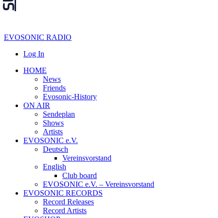
EVOSONIC RADIO
Log In
HOME
News
Friends
Evosonic-History
ON AIR
Sendeplan
Shows
Artists
EVOSONIC e.V.
Deutsch
Vereinsvorstand
English
Club board
EVOSONIC e.V. ‒ Vereinsvorstand
EVOSONIC RECORDS
Record Releases
Record Artists