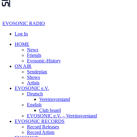
EVOSONIC RADIO
Log In
HOME
News
Friends
Evosonic-History
ON AIR
Sendeplan
Shows
Artists
EVOSONIC e.V.
Deutsch
Vereinsvorstand
English
Club board
EVOSONIC e.V. ‒ Vereinsvorstand
EVOSONIC RECORDS
Record Releases
Record Artists