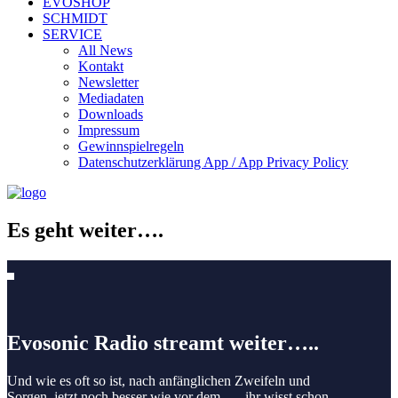
EVOSHOP
SCHMIDT
SERVICE
All News
Kontakt
Newsletter
Mediadaten
Downloads
Impressum
Gewinnspielregeln
Datenschutzerklärung App / App Privacy Policy
Es geht weiter….
Evosonic Radio streamt weiter…..
Und wie es oft so ist, nach anfänglichen Zweifeln und
Sorgen, jetzt noch besser wie vor dem …. ihr wisst schon.