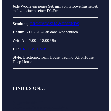
Jede Woche ein neues Set, mal von Groovegsus selbst,
mal von einem seiner DJ-Freunde.
Sendung:
GROOVEGSUS & FRIENDS
Datum:
21.02.2024 ab dann wöchentlich.
Zeit:
Ab 17:00 – 18:00 Uhr
DJ:
GROOVEGSUS
Style:
Electronic, Tech House, Techno, Afro House,
Deep House.
FIND US ON…
[
su_service title=““
icon=“https://www.evosonic.de/wp-