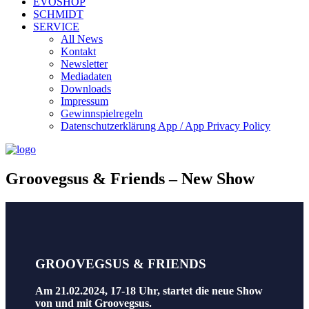
EVOSHOP
SCHMIDT
SERVICE
All News
Kontakt
Newsletter
Mediadaten
Downloads
Impressum
Gewinnspielregeln
Datenschutzerklärung App / App Privacy Policy
Groovegsus & Friends – New Show
GROOVEGSUS & FRIENDS
Am 21.02.2024, 17-18 Uhr, startet die neue Show
von und mit Groovegsus.