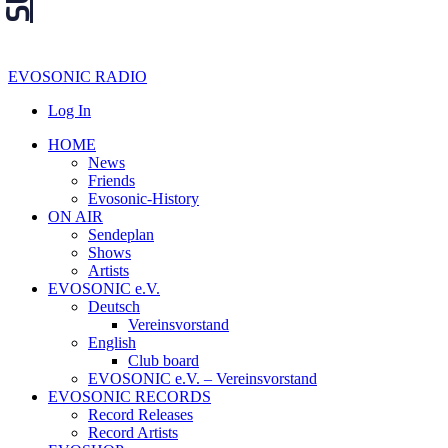
EVOSONIC RADIO
Log In
HOME
News
Friends
Evosonic-History
ON AIR
Sendeplan
Shows
Artists
EVOSONIC e.V.
Deutsch
Vereinsvorstand
English
Club board
EVOSONIC e.V. ‒ Vereinsvorstand
EVOSONIC RECORDS
Record Releases
Record Artists