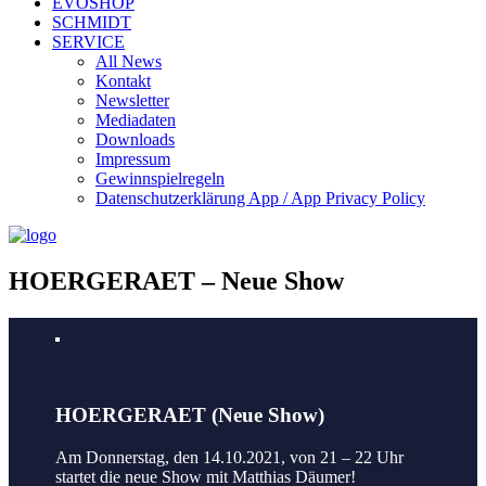
EVOSHOP
SCHMIDT
SERVICE
All News
Kontakt
Newsletter
Mediadaten
Downloads
Impressum
Gewinnspielregeln
Datenschutzerklärung App / App Privacy Policy
HOERGERAET – Neue Show
HOERGERAET (Neue Show)
Am Donnerstag, den 14.10.2021, von 21 – 22 Uhr
startet die neue Show mit Matthias Däumer!