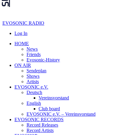
EVOSONIC RADIO
Log In
HOME
News
Friends
Evosonic-History
ON AIR
Sendeplan
Shows
Artists
EVOSONIC e.V.
Deutsch
Vereinsvorstand
English
Club board
EVOSONIC e.V. ‒ Vereinsvorstand
EVOSONIC RECORDS
Record Releases
Record Artists