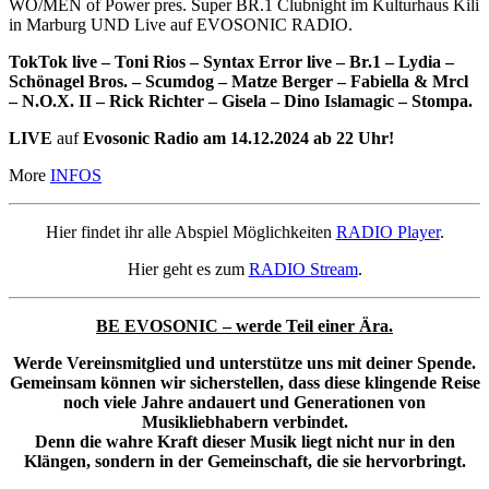
WO/MEN of Power pres. Super BR.1 Clubnight im Kulturhaus Kili
in Marburg UND Live auf EVOSONIC RADIO.
TokTok live – Toni Rios – Syntax Error live – Br.1 – Lydia –
Schönagel Bros. – Scumdog – Matze Berger – Fabiella & Mrcl
– N.O.X. II – Rick Richter – Gisela – Dino Islamagic – Stompa.
LIVE
auf
Evosonic Radio am 14.12.2024 ab 22 Uhr!
More
INFOS
Hier findet ihr alle Abspiel Möglichkeiten
RADIO Player
.
Hier geht es zum
RADIO Stream
.
BE EVOSONIC – werde Teil einer Ära.
Werde Vereinsmitglied und unterstütze uns mit deiner Spende.
Gemeinsam können wir sicherstellen, dass diese klingende Reise
noch viele Jahre andauert und Generationen von
Musikliebhabern verbindet.
Denn die wahre Kraft dieser Musik liegt nicht nur in den
Klängen, sondern in der Gemeinschaft, die sie hervorbringt.