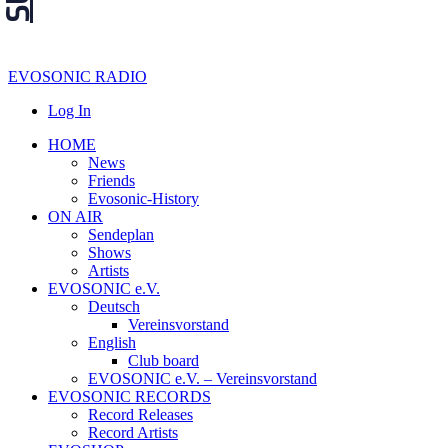
EVOSONIC RADIO
Log In
HOME
News
Friends
Evosonic-History
ON AIR
Sendeplan
Shows
Artists
EVOSONIC e.V.
Deutsch
Vereinsvorstand
English
Club board
EVOSONIC e.V. ‒ Vereinsvorstand
EVOSONIC RECORDS
Record Releases
Record Artists