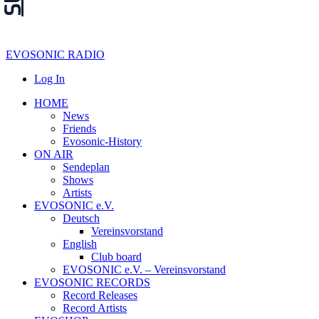
EVOSONIC RADIO
Log In
HOME
News
Friends
Evosonic-History
ON AIR
Sendeplan
Shows
Artists
EVOSONIC e.V.
Deutsch
Vereinsvorstand
English
Club board
EVOSONIC e.V. ‒ Vereinsvorstand
EVOSONIC RECORDS
Record Releases
Record Artists