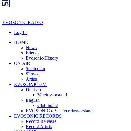
EVOSONIC RADIO
Log In
HOME
News
Friends
Evosonic-History
ON AIR
Sendeplan
Shows
Artists
EVOSONIC e.V.
Deutsch
Vereinsvorstand
English
Club board
EVOSONIC e.V. ‒ Vereinsvorstand
EVOSONIC RECORDS
Record Releases
Record Artists