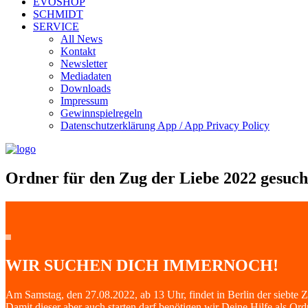
EVOSHOP
SCHMIDT
SERVICE
All News
Kontakt
Newsletter
Mediadaten
Downloads
Impressum
Gewinnspielregeln
Datenschutzerklärung App / App Privacy Policy
Ordner für den Zug der Liebe 2022 gesuch
WIR SUCHEN DICH IMMERNOCH!
Am Samstag, den 27.08.2022, ab 13 Uhr, findet in Berlin der siebte Z
Damit dieser aber auch starten darf benötigen wir Deine Hilfe als Ord