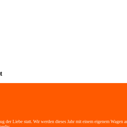
t
ug der Liebe statt. Wir werden dieses Jahr mit einem eigenem Wagen am
nerIn: