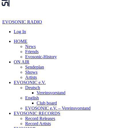
EVOSONIC RADIO
Log In
HOME
News
Friends
Evosonic-History
ON AIR
Sendeplan
Shows
Artists
EVOSONIC e.V.
Deutsch
Vereinsvorstand
English
Club board
EVOSONIC e.V. ‒ Vereinsvorstand
EVOSONIC RECORDS
Record Releases
Record Artists