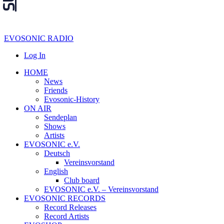
EVOSONIC RADIO
Log In
HOME
News
Friends
Evosonic-History
ON AIR
Sendeplan
Shows
Artists
EVOSONIC e.V.
Deutsch
Vereinsvorstand
English
Club board
EVOSONIC e.V. ‒ Vereinsvorstand
EVOSONIC RECORDS
Record Releases
Record Artists