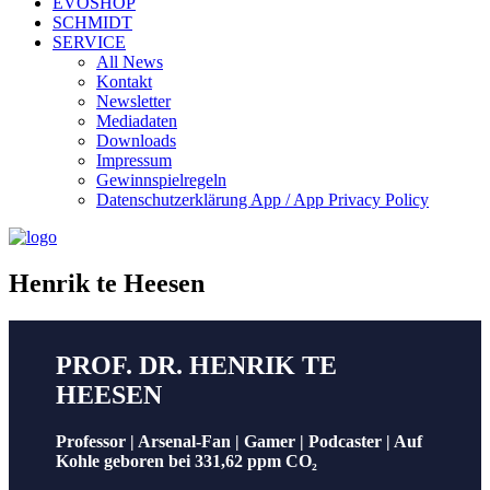
EVOSHOP
SCHMIDT
SERVICE
All News
Kontakt
Newsletter
Mediadaten
Downloads
Impressum
Gewinnspielregeln
Datenschutzerklärung App / App Privacy Policy
Henrik te Heesen
PROF. DR. HENRIK TE
HEESEN
Professor | Arsenal-Fan | Gamer | Podcaster | Auf
Kohle geboren bei 331,62 ppm CO₂