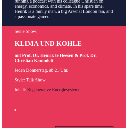
running a podcast with his colleague Christian on
energy, economics, and climate. In his spare time,
Henrik is a family man, a big Arsenal London fan, and
a passionate gamer.
Seine Show:
KLIMA UND KOHLE
mit Prof. Dr. Henrik te Heesen & Prof. Dr.
Christian Kammlott
Jeden Donnerstag, ab 21 Uhr.
Style: Talk Show
Inhalt:
R
egenerative Energiesysteme