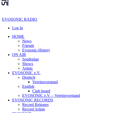
EVOSONIC RADIO
Log In
HOME
News
Friends
Evosonic-History
ON AIR
Sendeplan
Shows
Artists
EVOSONIC e.V.
Deutsch
Vereinsvorstand
English
Club board
EVOSONIC e.V. ‒ Vereinsvorstand
EVOSONIC RECORDS
Record Releases
Record Artists