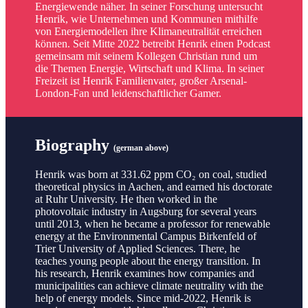
Energiewende näher. In seiner Forschung untersucht
Henrik, wie Unternehmen und Kommunen mithilfe
von Energiemodellen ihre Klimaneutralität erreichen
können. Seit Mitte 2022 betreibt Henrik einen Podcast
gemeinsam mit seinem Kollegen Christian rund um
die Themen Energie, Wirtschaft und Klima. In seiner
Freizeit ist Henrik Familienvater, großer Arsenal-
London-Fan und leidenschaftlicher Gamer.
Biography
(german above)
Henrik was born at 331.62 ppm CO₂ on coal, studied
theoretical physics in Aachen, and earned his doctorate
at Ruhr University. He then worked in the
photovoltaic industry in Augsburg for several years
until 2013, when he became a professor for renewable
energy at the Environmental Campus Birkenfeld of
Trier University of Applied Sciences. There, he
teaches young people about the energy transition. In
his research, Henrik examines how companies and
municipalities can achieve climate neutrality with the
help of energy models. Since mid-2022, Henrik is