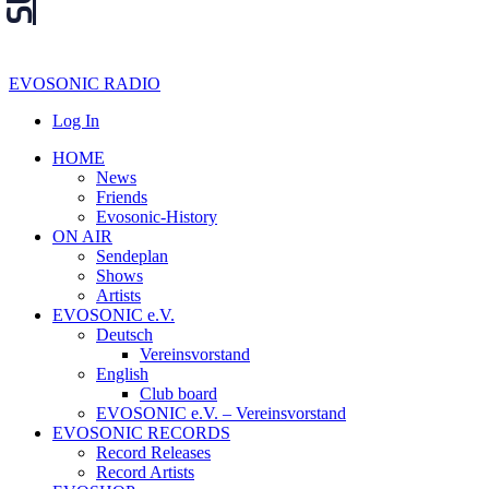
EVOSONIC RADIO
Log In
HOME
News
Friends
Evosonic-History
ON AIR
Sendeplan
Shows
Artists
EVOSONIC e.V.
Deutsch
Vereinsvorstand
English
Club board
EVOSONIC e.V. ‒ Vereinsvorstand
EVOSONIC RECORDS
Record Releases
Record Artists