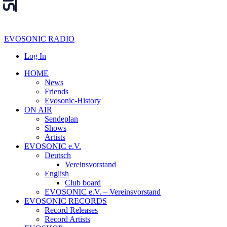
EVOSONIC RADIO
Log In
HOME
News
Friends
Evosonic-History
ON AIR
Sendeplan
Shows
Artists
EVOSONIC e.V.
Deutsch
Vereinsvorstand
English
Club board
EVOSONIC e.V. ‒ Vereinsvorstand
EVOSONIC RECORDS
Record Releases
Record Artists