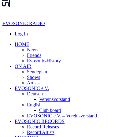
EVOSONIC RADIO
Log In
HOME
News
Friends
Evosonic-History
ON AIR
Sendeplan
Shows
Artists
EVOSONIC e.V.
Deutsch
Vereinsvorstand
English
Club board
EVOSONIC e.V. ‒ Vereinsvorstand
EVOSONIC RECORDS
Record Releases
Record Artists