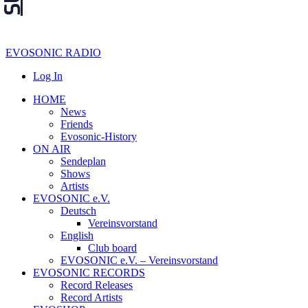
EVOSONIC RADIO
Log In
HOME
News
Friends
Evosonic-History
ON AIR
Sendeplan
Shows
Artists
EVOSONIC e.V.
Deutsch
Vereinsvorstand
English
Club board
EVOSONIC e.V. ‒ Vereinsvorstand
EVOSONIC RECORDS
Record Releases
Record Artists