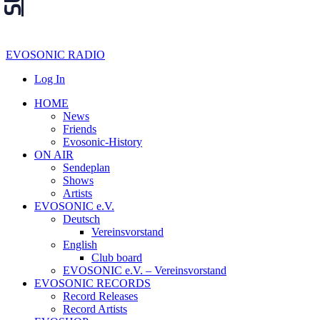
EVOSONIC RADIO
Log In
HOME
News
Friends
Evosonic-History
ON AIR
Sendeplan
Shows
Artists
EVOSONIC e.V.
Deutsch
Vereinsvorstand
English
Club board
EVOSONIC e.V. ‒ Vereinsvorstand
EVOSONIC RECORDS
Record Releases
Record Artists