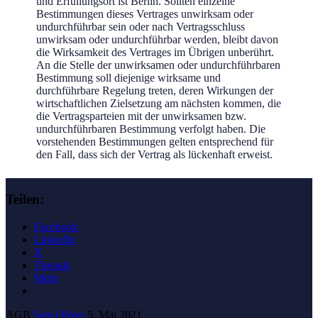
und Erfüllungsort ist Berlin. Sollten einzelne
Bestimmungen dieses Vertrages unwirksam oder
undurchführbar sein oder nach Vertragsschluss
unwirksam oder undurchführbar werden, bleibt davon
die Wirksamkeit des Vertrages im Übrigen unberührt.
An die Stelle der unwirksamen oder undurchführbaren
Bestimmung soll diejenige wirksame und
durchführbare Regelung treten, deren Wirkungen der
wirtschaftlichen Zielsetzung am nächsten kommen, die
die Vertragsparteien mit der unwirksamen bzw.
undurchführbaren Bestimmung verfolgt haben. Die
vorstehenden Bestimmungen gelten entsprechend für
den Fall, dass sich der Vertrag als lückenhaft erweist.
Teilen:
Facebook
LinkedIn
X
Threads
Mehr
AGB
Sam Oliver
5. Mai 2021