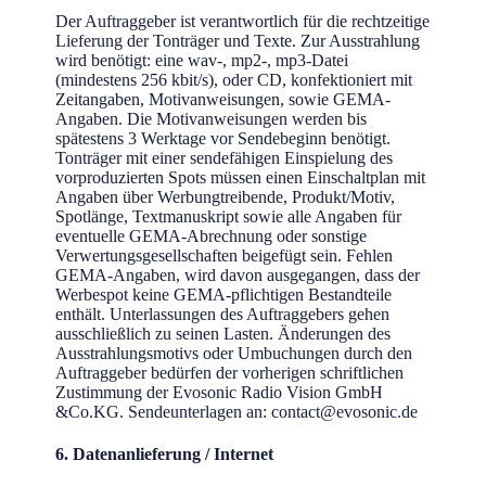
Der Auftraggeber ist verantwortlich für die rechtzeitige
Lieferung der Tonträger und Texte. Zur Ausstrahlung
wird benötigt: eine wav-, mp2-, mp3-Datei
(mindestens 256 kbit/s), oder CD, konfektioniert mit
Zeitangaben, Motivanweisungen, sowie GEMA-
Angaben. Die Motivanweisungen werden bis
spätestens 3 Werktage vor Sendebeginn benötigt.
Tonträger mit einer sendefähigen Einspielung des
vorproduzierten Spots müssen einen Einschaltplan mit
Angaben über Werbungtreibende, Produkt/Motiv,
Spotlänge, Textmanuskript sowie alle Angaben für
eventuelle GEMA-Abrechnung oder sonstige
Verwertungsgesellschaften beigefügt sein. Fehlen
GEMA-Angaben, wird davon ausgegangen, dass der
Werbespot keine GEMA-pflichtigen Bestandteile
enthält. Unterlassungen des Auftraggebers gehen
ausschließlich zu seinen Lasten. Änderungen des
Ausstrahlungsmotivs oder Umbuchungen durch den
Auftraggeber bedürfen der vorherigen schriftlichen
Zustimmung der Evosonic Radio Vision GmbH
&Co.KG. Sendeunterlagen an: contact@evosonic.de
6. Datenanlieferung / Internet