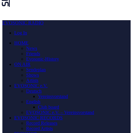
EVOSONIC RADIO
Log In
HOME
News
Friends
Evosonic-History
ON AIR
Sendeplan
Shows
Artists
EVOSONIC e.V.
Deutsch
Vereinsvorstand
English
Club board
EVOSONIC e.V. ‒ Vereinsvorstand
EVOSONIC RECORDS
Record Releases
Record Artists