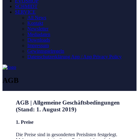
EVOSHOP
SCHMIDT
SERVICE
All News
Kontakt
Newsletter
Mediadaten
Downloads
Impressum
Gewinnspielregeln
Datenschutzerklärung App / App Privacy Policy
AGB
AGB | Allgemeine Geschäftsbedingungen
(Stand: 1. August 2019)
1. Preise
Die Preise sind in gesonderten Preislisten festgelegt.