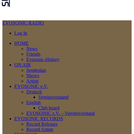
EVOSONIC RADIO
Log In
HOME
News
Friends
Evosonic-History
ON AIR
Sendeplan
Shows
Artists
EVOSONIC e.V.
Deutsch
Vereinsvorstand
English
Club board
EVOSONIC e.V. ‒ Vereinsvorstand
EVOSONIC RECORDS
Record Releases
Record Artists