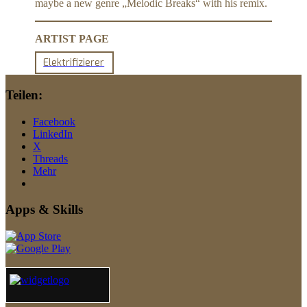
maybe a new genre „Melodic Breaks“ with his remix.
ARTIST PAGE
Elektrifizierer
Teilen:
Facebook
LinkedIn
X
Threads
Mehr
Apps & Skills