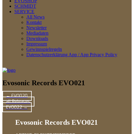
EVOSHOP
SCHMIDT
SERVICE
All News
Kontakt
Newsletter
Mediadaten
Downloads
Impressum
Gewinnspielregeln
Datenschutzerklärung App / App Privacy Policy
Evosonic Records EVO021
← EVO020
all Releases
EVO022 →
Evosonic Records EVO021